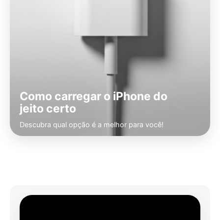
Como carregar o iPhone do
jeito certo
Descubra qual opção é a melhor para você!