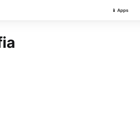
📱 Apps
fia