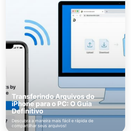
Transferindo Arquivos do
iPhone para o PC: O Guia
Definitivo
Descubra a maneira mais fácil e rápida de
compartilhar seus arquivos!