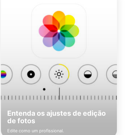
Entenda os ajustes de edição
de fotos
Edite como um profissional.