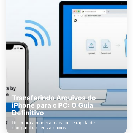
Transferindo Arquivos do
iPhone para o PC: O Guia
Definitivo
Descubra a maneira mais fácil e rápida de
compartilhar seus arquivos!