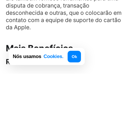
disputa de cobrança, transação
desconhecida e outras, que o colocarão em
contato com a equipe de suporte do cartão
da Apple.
Mais Benefícios
Nós usamos
Cookies.
Ok
Rewards
A Apple oferece um sistema de
recompensas cashback, de até 3%.
Com o cartão da Apple, você recebe 1% em
dinheiro de volta para todas as suas
compras, o que é ótimo se comparado a
muitos outros cartões de crédito
disponíveis. Em compras feitas com o Apple