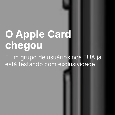
O Apple Card
chegou
E um grupo de usuários nos EUA já
está testando com exclusividade