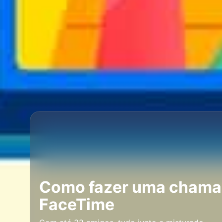
Como fazer uma cham
FaceTime